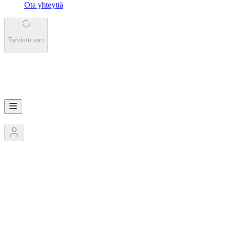
Ota yhteyttä
Tarkistetaan
DR
Drivos.com - Finntrail
1
Jäsentä
0
Kilpailut
0
Pokaalit