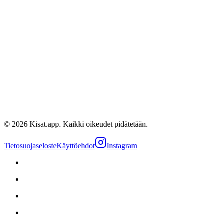
Jussi Pennanen
Kapteeni
@
juspen124
©
2026
Kisat.app. Kaikki oikeudet pidätetään.
Tietosuojaseloste
Käyttöehdot
Instagram