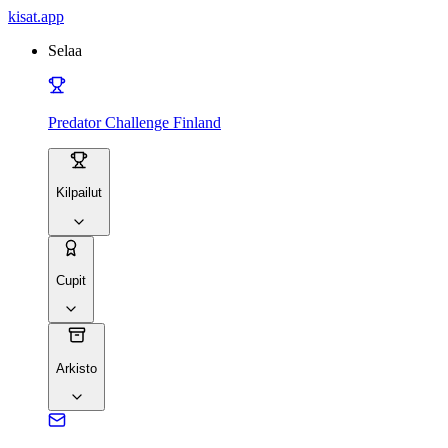
kisat
.app
Selaa
Predator Challenge Finland
Kilpailut
Cupit
Arkisto