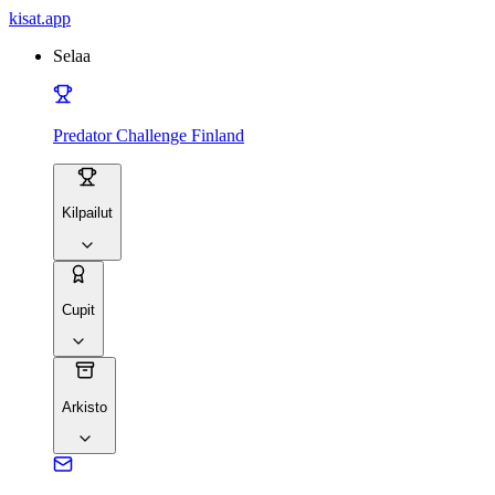
kisat
.app
Selaa
Predator Challenge Finland
Kilpailut
Cupit
Arkisto