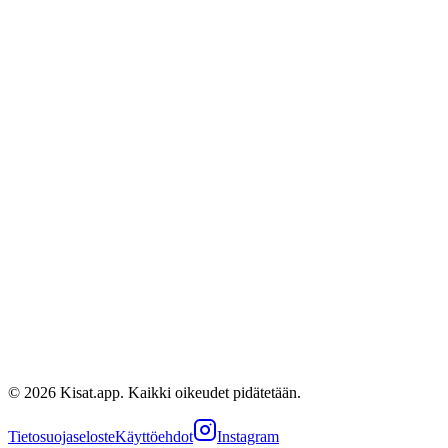
JA
Janne Kokkarinen
Kapteeni
@
jannekok
Eetu Hellman
@
hellmaneetu
©
2026
Kisat.app. Kaikki oikeudet pidätetään.
Tietosuojaseloste
Käyttöehdot
Instagram