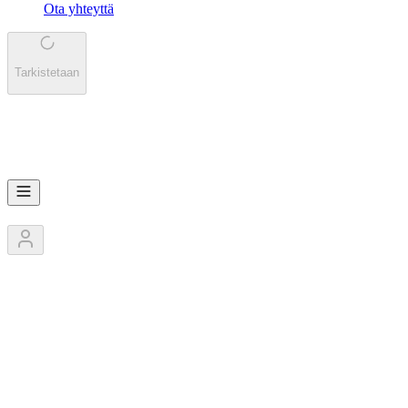
Ota yhteyttä
Tarkistetaan
EV
Eväkkäiden kauhut
2
Jäsentä
1
Kilpailut
0
Pokaalit