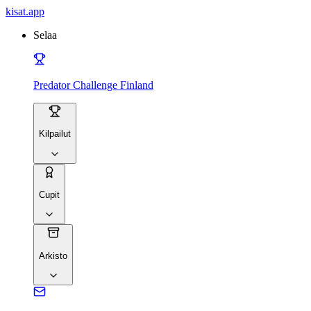
kisat
.app
Selaa
Predator Challenge Finland
Kilpailut
Cupit
Arkisto