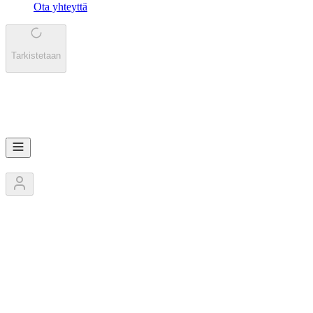
Ota yhteyttä
Tarkistetaan
FT
FT Zyklon Helsinki
3
Jäsentä
1
Kilpailut
0
Pokaalit