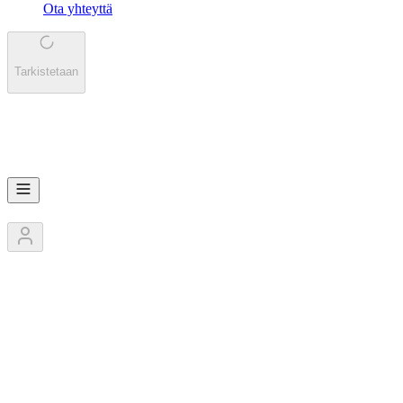
Ota yhteyttä
Tarkistetaan
JA
Jamaha Karhu
3
Jäsentä
4
Kilpailut
0
Pokaalit