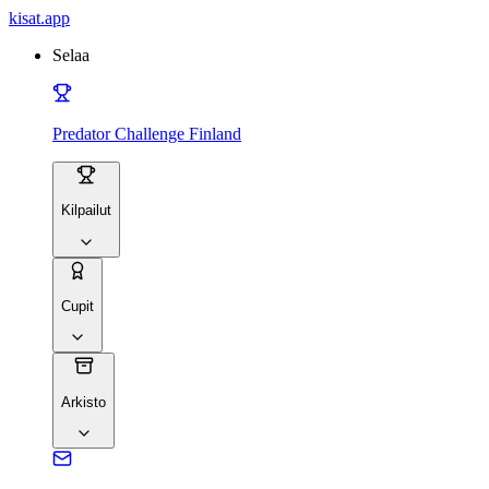
kisat
.app
Selaa
Predator Challenge Finland
Kilpailut
Cupit
Arkisto