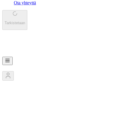
Ota yhteyttä
Tarkistetaan
JE
JeromeFishing
2
Jäsentä