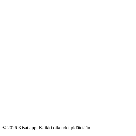
1
Kilpailut
0
Pokaalit
Tomas Anttalainen
Kapteeni
@
A.Tomas
JA
Jami Heinonen
@
jami.h
©
2026
Kisat.app. Kaikki oikeudet pidätetään.