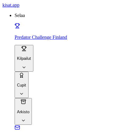
kisat
.app
Selaa
Predator Challenge Finland
Kilpailut
Cupit
Arkisto