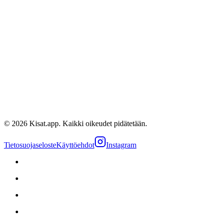
Antti App
Kapteeni
@
kisatapp
©
2026
Kisat.app. Kaikki oikeudet pidätetään.
Tietosuojaseloste
Käyttöehdot
Instagram