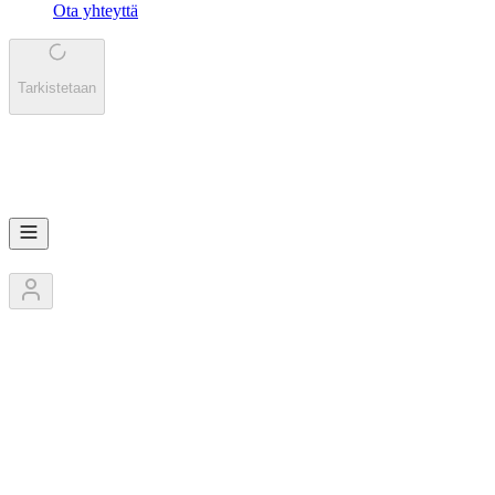
Ota yhteyttä
Tarkistetaan
KI
Kisat.app
1
Jäsentä
0
Kilpailut
0
Pokaalit