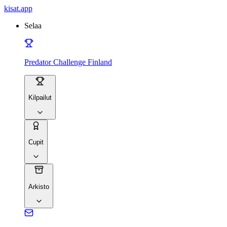
kisat
.app
Selaa
Predator Challenge Finland
Kilpailut
Cupit
Arkisto