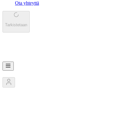
Ota yhteyttä
Tarkistetaan
KO
Koskinmestarit
3
Jäsentä
1
Kilpailut
0
Pokaalit