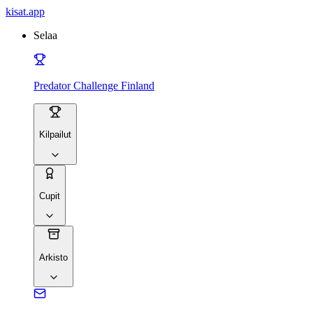
kisat
.app
Selaa
Predator Challenge Finland
Kilpailut
Cupit
Arkisto