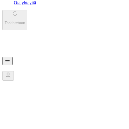
Ota yhteyttä
Tarkistetaan
RU
Ruthless Hookers
3
Jäsentä
1
Kilpailut
0
Pokaalit