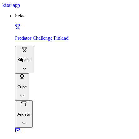
kisat
.app
Selaa
Predator Challenge Finland
Kilpailut
Cupit
Arkisto