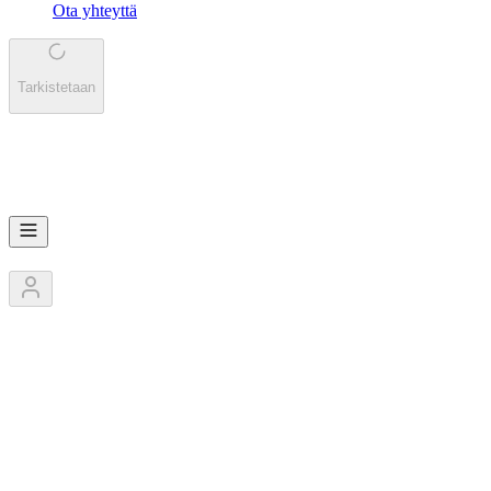
Ota yhteyttä
Tarkistetaan
ST
Step Up Your Game
3
Jäsentä
1
Kilpailut
0
Pokaalit