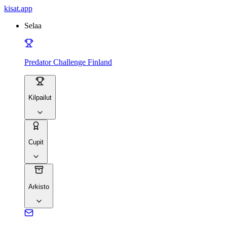
kisat
.app
Selaa
Predator Challenge Finland
Kilpailut
Cupit
Arkisto