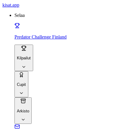
kisat
.app
Selaa
Predator Challenge Finland
Kilpailut
Cupit
Arkisto