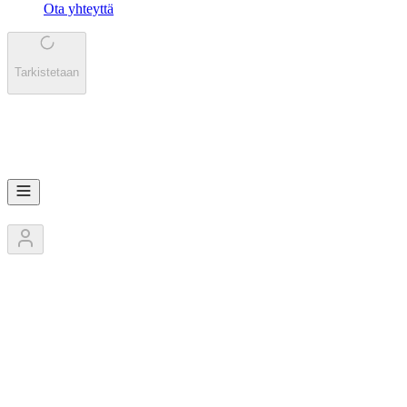
Ota yhteyttä
Tarkistetaan
TO
ToToFT
2
Jäsentä
1
Kilpailut
0
Pokaalit