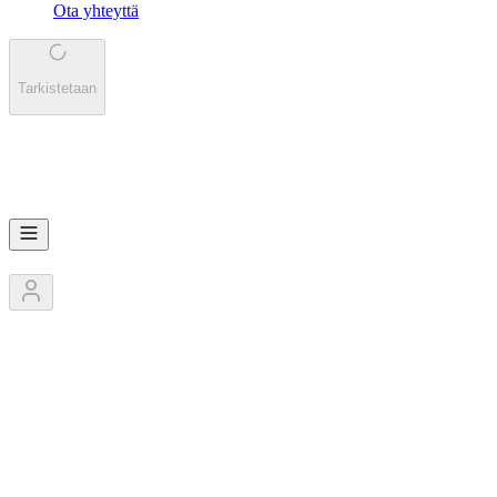
Ota yhteyttä
Tarkistetaan
VA
VarmaSaalis
3
Jäsentä
1
Kilpailut
0
Pokaalit