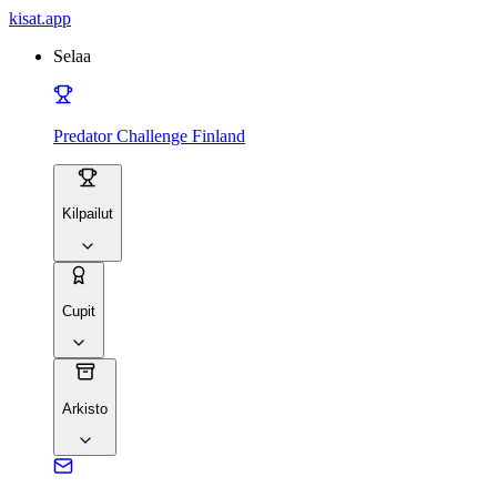
kisat
.app
Selaa
Predator Challenge Finland
Kilpailut
Cupit
Arkisto