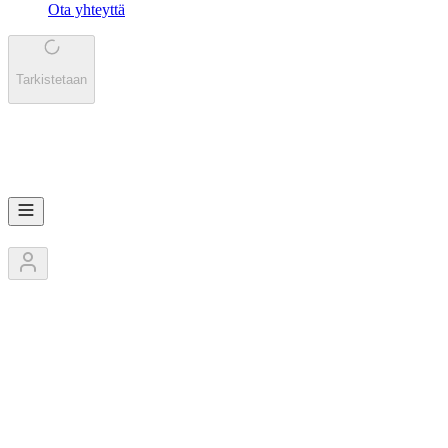
Ota yhteyttä
Tarkistetaan
TE
teppo nelonen
3
Jäsentä
1
Kilpailut
0
Pokaalit