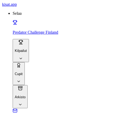
kisat
.app
Selaa
Predator Challenge Finland
Kilpailut
Cupit
Arkisto